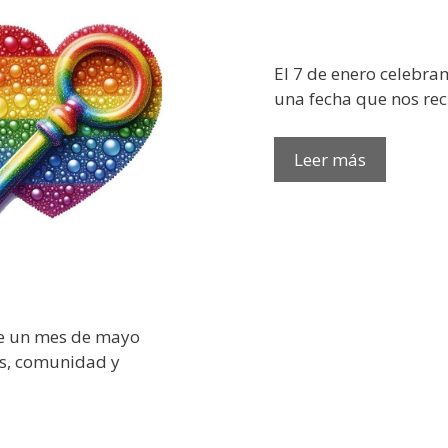
​El 7 de enero celebra
una fecha que nos re
Sellar
Leer más
la
memoria,
asegurar
el
futuro:
Hacia
la
de un mes de mayo
Fundació
es, comunidad y
Antonio
Roig
Roselló