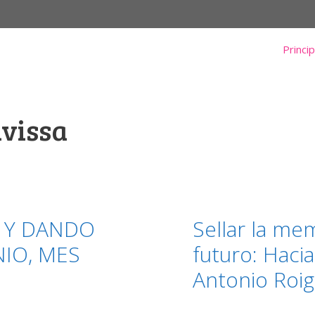
Princip
ivissa
 Y DANDO
Sellar la mem
NIO, MES
futuro: Haci
Antonio Roig