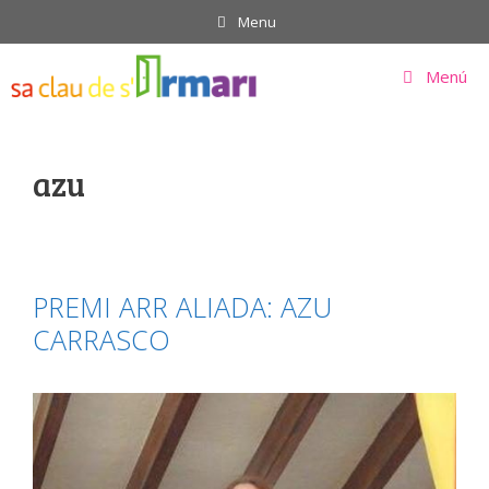
Saltar
Menu
al
contenido
Menú
azu
PREMI ARR ALIADA: AZU
CARRASCO