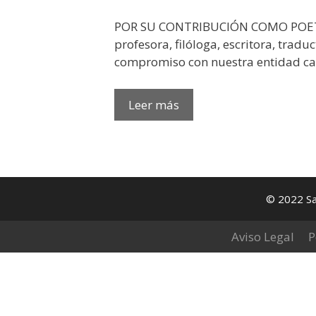
POR SU CONTRIBUCIÓN COMO POETA
profesora, filóloga, escritora, tradu
compromiso con nuestra entidad ca
PREMIOS
Leer más
ARR
2024:
NORA
ALBERT
© 2022 Sa
Aviso Legal
P