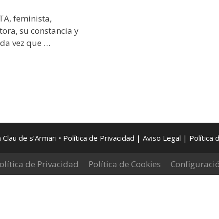
, feminista,
ctora, su constancia y
da vez que …
 Clau de s’Armari •
Política de Privacidad
|
Aviso Legal
| Política 
olítica de Privacidad
Política de Cookies
Configuraci