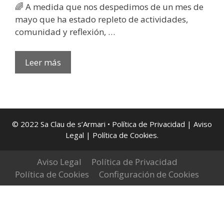
​🌈 A medida que nos despedimos de un mes de
mayo que ha estado repleto de actividades,
comunidad y reflexión, …
DESPIDIENDO
Leer más
MAYO
Y
DANDO
LA
BIENVENIDA
© 2022 Sa Clau de s’Armari •
Política de Privacidad
|
Aviso
Legal
| Política de Cookies
.
A
JUNIO,
Aviso Legal
MES
Política de Privacidad
Política de Cookies
DEL
Configuración de Cookies
ORGULLO