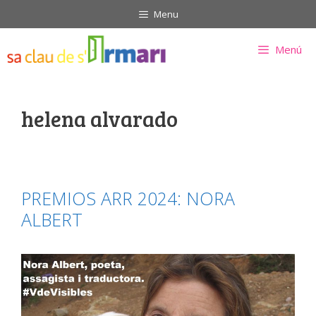
Saltar
Menu
al
contenido
Menú
helena alvarado
PREMIOS ARR 2024: NORA
ALBERT