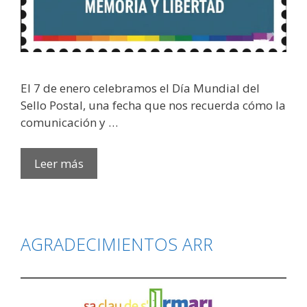
​El 7 de enero celebramos el Día Mundial del
Sello Postal, una fecha que nos recuerda cómo la
comunicación y …
Sellar
Leer más
la
memoria,
asegurar
el
AGRADECIMIENTOS ARR
futuro:
Hacia
la
Fundación