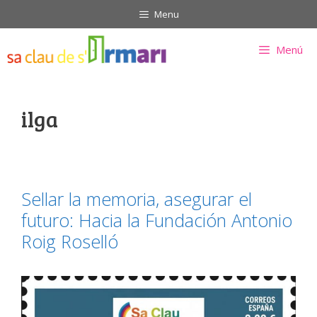
Saltar
Menu
al
contenido
Menú
ilga
Sellar la memoria, asegurar el
futuro: Hacia la Fundación Antonio
Roig Roselló