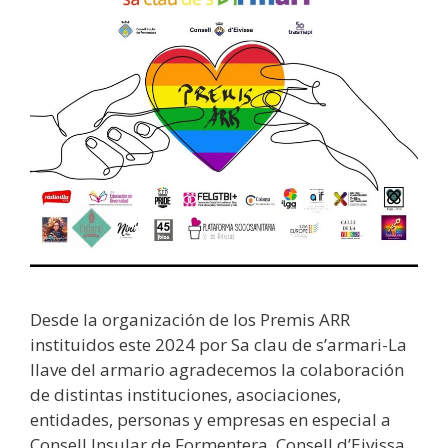
Antonio
Roig
Roselló
Desde la organización de los Premis ARR
instituidos este 2024 por Sa clau de s’armari-La
llave del armario agradecemos la colaboración
de distintas instituciones, asociaciones,
entidades, personas y empresas en especial a
Consell Insular de Formentera, Consell d’Eivissa,