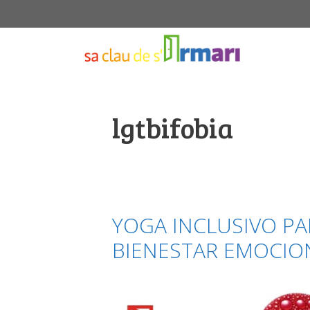
Saltar
al
contenido
lgtbifobia
YOGA INCLUSIVO PA
BIENESTAR EMOCIO