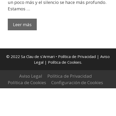
un poco más y el silencio se hace más profundo.
Estamos …
Leer más
In
Memoriam:
Marilina
Tur
Ollé,
© 2022 Sa Clau de s’Armari •
Política de Privacidad
|
Aviso
Legal
| Política de Cookies
.
el
alma
Aviso Legal
eterna
Política de Privacidad
Política de Cookies
de
Configuración de Cookies
Sa
Clau
de
s’Armari