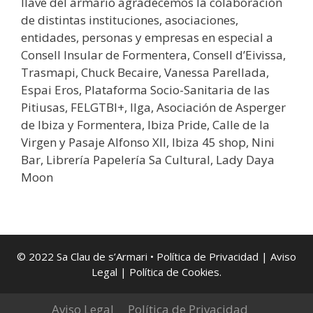
llave del armario agradecemos la colaboración
de distintas instituciones, asociaciones,
entidades, personas y empresas en especial a
Consell Insular de Formentera, Consell d’Eivissa,
Trasmapi, Chuck Becaire, Vanessa Parellada,
Espai Eros, Plataforma Socio-Sanitaria de las
Pitiusas, FELGTBI+, Ilga, Asociación de Asperger
de Ibiza y Formentera, Ibiza Pride, Calle de la
Virgen y Pasaje Alfonso XII, Ibiza 45 shop, Nini
Bar, Librería Papelería Sa Cultural, Lady Daya
Moon
© 2022 Sa Clau de s’Armari •
Política de Privacidad
|
Aviso
Legal
| Política de Cookies
.
Aviso Legal
Política de Privacidad