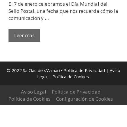
​El 7 de enero celebramos el Día Mundial del
Sello Postal, una fecha que nos recuerda cómo la
comunicación y …
Sellar
Leer más
la
memoria,
asegurar
el
futuro:
© 2022 Sa Clau de s’Armari •
Política de Privacidad
|
Aviso
Legal
| Política de Cookies
.
Hacia
la
Aviso Legal
Fundación
Política de Privacidad
Política de Cookies
Antonio
Configuración de Cookies
Roig
Roselló