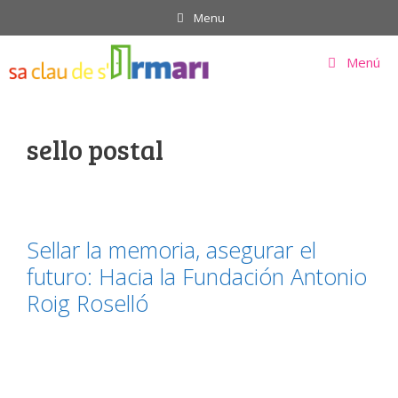
Saltar
Menu
al
contenido
Menú
sello postal
Sellar la memoria, asegurar el
futuro: Hacia la Fundación Antonio
Roig Roselló