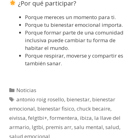
¿Por qué participar?
Porque mereces un momento para ti.
Porque tu bienestar emocional importa.
Porque formar parte de una comunidad
inclusiva puede cambiar tu forma de
habitar el mundo.
Porque respirar, moverse y compartir es
también sanar.
Categorías
Noticias
Etiquetas
antonio roig rosello
,
bienestar
,
bienestar
emocional
,
bienestar fisico
,
chuck becaire
,
eivissa
,
felgtbi+
,
formentera
,
ibiza
,
la llave del
armario
,
lgtbi
,
premis arr
,
salu mental
,
salud
,
salud emocional