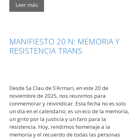
Sellar
Leer más
la
memoria,
asegurar
el
MANIFIESTO 20 N: MEMORIA Y
futuro:
RESISTENCIA TRANS
Hacia
la
Fundación
Antonio
Roig
Desde Sa Clau de S’Armari, en este 20 de
Roselló
noviembre de 2025, nos reunimos para
conmemorar y reivindicar. Esta fecha no es solo
un día en el calendario; es un eco de la memoria,
un grito por la justicia y un faro para la
resistencia. Hoy, rendimos homenaje a la
memoria y el recuerdo de todas las personas