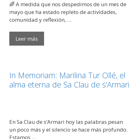
​🌈 A medida que nos despedimos de un mes de
mayo que ha estado repleto de actividades,
comunidad y reflexión, …
DESPIDIENDO
Leer más
MAYO
Y
DANDO
LA
​In Memoriam: Marilina Tur Ollé, el
BIENVENIDA
alma eterna de Sa Clau de s’Armari
A
JUNIO,
MES
DEL
ORGULLO
​En Sa Clau de s’Armari hoy las palabras pesan
un poco más y el silencio se hace más profundo.
Estamos …