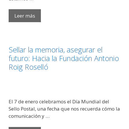
Leer más
In
Memoriam:
Marilina
Tur
Sellar la memoria, asegurar el
Ollé,
futuro: Hacia la Fundación Antonio
el
Roig Roselló
alma
eterna
de
Sa
Clau
​El 7 de enero celebramos el Día Mundial del
de
Sello Postal, una fecha que nos recuerda cómo la
s’Armari
comunicación y …