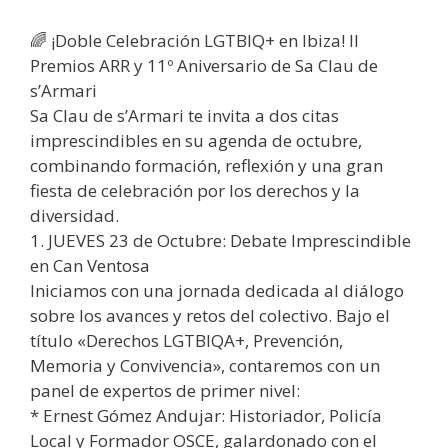
CULMINA
🌈 ¡Doble Celebración LGTBIQ+ en Ibiza! II
CON
Premios ARR y 11º Aniversario de Sa Clau de
LA
s’Armari
EMOTIVA
Sa Clau de s’Armari te invita a dos citas
ENTREGA
imprescindibles en su agenda de octubre,
DE
combinando formación, reflexión y una gran
LOS
fiesta de celebración por los derechos y la
PREMIOS
diversidad.
ARR
1. JUEVES 23 de Octubre: Debate Imprescindible
2025
en Can Ventosa
Iniciamos con una jornada dedicada al diálogo
sobre los avances y retos del colectivo. Bajo el
título «Derechos LGTBIQA+, Prevención,
Memoria y Convivencia», contaremos con un
panel de expertos de primer nivel:
* Ernest Gómez Andujar: Historiador, Policía
Local y Formador OSCE, galardonado con el