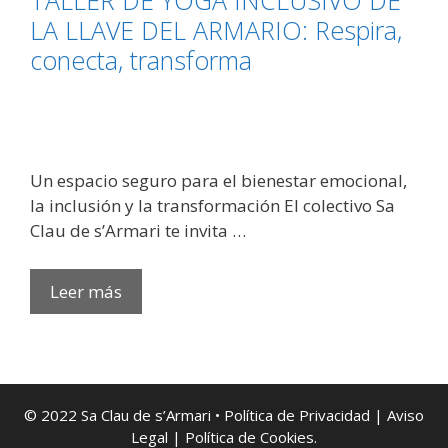
TALLER DE YOGA INCLUSIVO DE
Visibilidad,
LA LLAVE DEL ARMARIO: Respira,
Identidad
conecta, transforma
y
Comunidad
Un espacio seguro para el bienestar emocional,
la inclusión y la transformación El colectivo Sa
Clau de s’Armari te invita …
TALLER
Leer más
DE
YOGA
INCLUSIVO
DE
LA
© 2022 Sa Clau de s’Armari •
Política de Privacidad
|
Aviso
Legal
| Política de Cookies
.
LLAVE