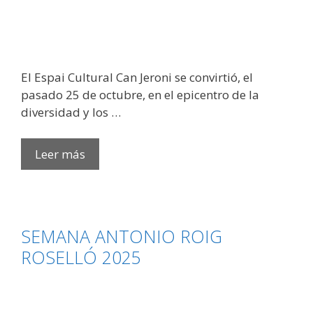
​​El Espai Cultural Can Jeroni se convirtió, el
pasado 25 de octubre, en el epicentro de la
diversidad y los …
ÉXITO
Leer más
ARROLLADOR
EN
CAN
JERONI:
SEMANA ANTONIO ROIG
LA
ROSELLÓ 2025
SEMANA
ANTONIO
ROIG
ROSELLÓ