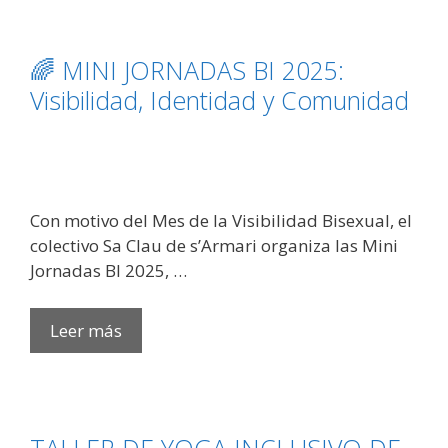
Premios
ARR:
Celebrando
🌈 MINI JORNADAS BI 2025:
la
Visibilidad, Identidad y Comunidad
Diversidad
y
la
Igualdad
Con motivo del Mes de la Visibilidad Bisexual, el
colectivo Sa Clau de s’Armari organiza las Mini
Jornadas BI 2025, …
🌈
Leer más
MINI
JORNADAS
BI
2025: