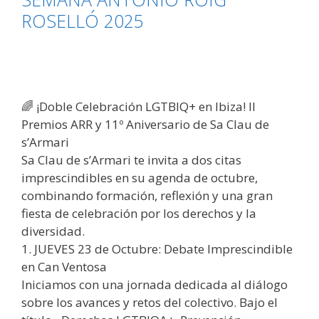
LA
ROSELLÓ 2025
SEMANA
ANTONIO
ROIG
ROSELLÓ
CULMINA
🌈 ¡Doble Celebración LGTBIQ+ en Ibiza! II
CON
Premios ARR y 11º Aniversario de Sa Clau de
LA
s’Armari
EMOTIVA
Sa Clau de s’Armari te invita a dos citas
ENTREGA
imprescindibles en su agenda de octubre,
DE
combinando formación, reflexión y una gran
LOS
fiesta de celebración por los derechos y la
PREMIOS
diversidad.
ARR
1. JUEVES 23 de Octubre: Debate Imprescindible
2025
en Can Ventosa
Iniciamos con una jornada dedicada al diálogo
sobre los avances y retos del colectivo. Bajo el