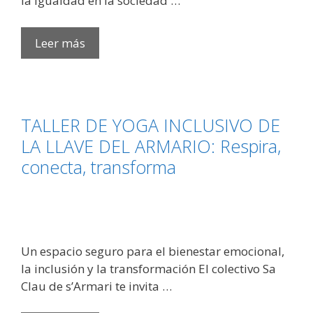
la igualdad en la sociedad …
II
Leer más
Edición
Premios
ARR:
Celebrando
TALLER DE YOGA INCLUSIVO DE
la
LA LLAVE DEL ARMARIO: Respira,
Diversidad
conecta, transforma
y
la
Igualdad
Un espacio seguro para el bienestar emocional,
la inclusión y la transformación El colectivo Sa
Clau de s’Armari te invita …