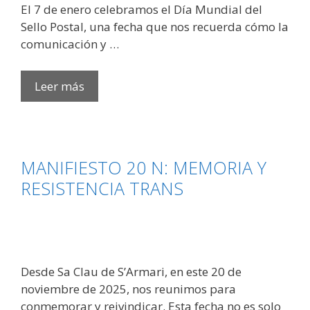
​El 7 de enero celebramos el Día Mundial del
Sello Postal, una fecha que nos recuerda cómo la
comunicación y …
Sellar
Leer más
la
memoria,
asegurar
el
MANIFIESTO 20 N: MEMORIA Y
futuro:
RESISTENCIA TRANS
Hacia
la
Fundación
Antonio
Roig
Desde Sa Clau de S’Armari, en este 20 de
Roselló
noviembre de 2025, nos reunimos para
conmemorar y reivindicar. Esta fecha no es solo