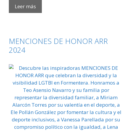
TALLER
Leer más
DE
YOGA
INCLUSIVO
DE
MENCIONES DE HONOR ARR
LA
2024
LLAVE
DEL
ARMARIO:
Respira,
conecta,
transforma