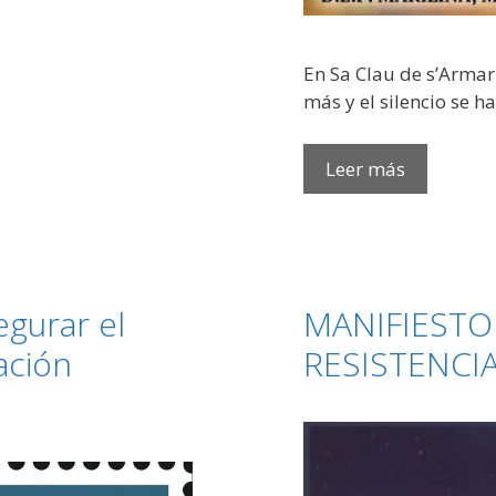
​En Sa Clau de s’Arma
más y el silencio se 
Leer más
In
Memoriam
Marilina
Tur
Ollé,
egurar el
MANIFIESTO
el
ación
RESISTENCI
alma
eterna
de
Sa
Clau