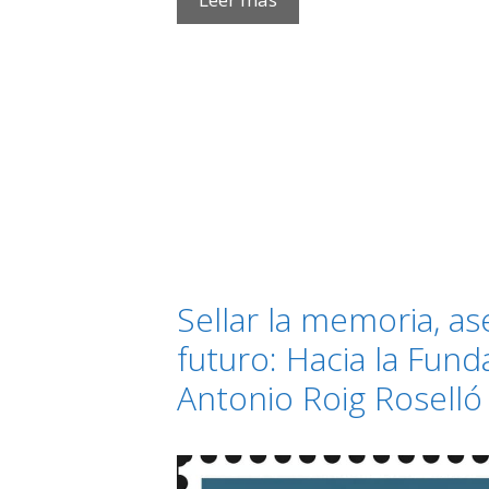
MAYO
Y
DANDO
LA
BIENVENIDA
A
JUNIO,
MES
DEL
ORGULLO
Sellar la memoria, as
futuro: Hacia la Fund
Antonio Roig Roselló