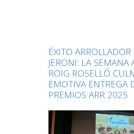
futuro:
Hacia
la
Fundación
Antonio
Roig
ÉXITO ARROLLADOR
Roselló
JERONI: LA SEMANA
ROIG ROSELLÓ CUL
EMOTIVA ENTREGA 
PREMIOS ARR 2025