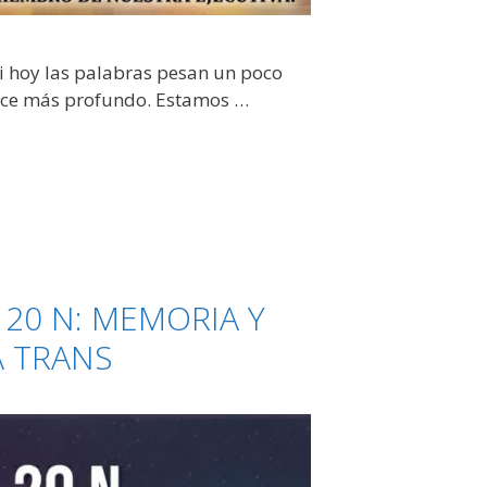
ri hoy las palabras pesan un poco
hace más profundo. Estamos …
:
 20 N: MEMORIA Y
A TRANS