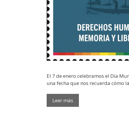
​El 7 de enero celebramos el Día Mund
una fecha que nos recuerda cómo l
Sellar
Leer más
la
memoria,
asegurar
el