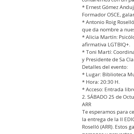
* Ernest Gómez Andujar
Formador OSCE, galar
* Antonio Roig Roselló:
que da nombre a nues
* Alicia Martín: Psicó
afirmativa LGTBIQ+.
* Toni Martí: Coordin
y Presidente de Sa Cla
Detalles del evento:
* Lugar: Biblioteca Mu
* Hora: 20:30 H.
* Acceso: Entrada libr
2. SÁBADO 25 de Octub
ARR
Te esperamos para cel
la entrega de la II ED
Roselló (ARR). Estos 