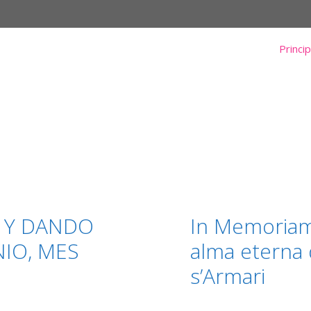
Princip
 Y DANDO
​In Memoriam:
NIO, MES
alma eterna 
s’Armari